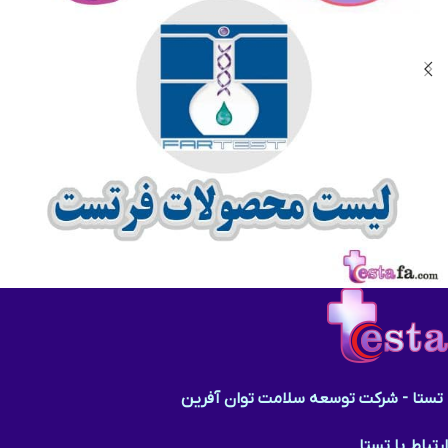
محصولات فرتست | لوله خون گیری فرتست | Fartest
لیست محصولات
تستا - شرکت توسعه سلامت توان آفرین
ارتباط با تستا