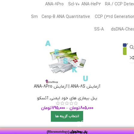
ANA-8Pro Scl-70 ANA-HeP2 RA / CCP Dete
Sm Cenp-B ANA Quantitative CCP (3rd Generatio
SS-A dsDNA-Che
آزمایش ANA-8S | آزمایش ANA-8Pro
پنل بیماری های خود ایمنی
,
آئسکو
805,000
تومان
–
795,000
تومان
انتخاب گزینه ها