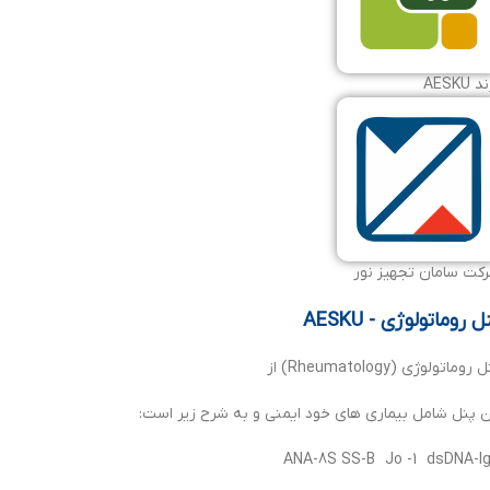
 AESKU
کت سامان تجهیز نور
ل روماتولوژی - AESKU
روماتولوژی (Rheumatology) از
ن پنل شامل بیماری های خود ایمنی و به شرح زیر است:
ANA-8S SS-B Jo -1 dsDNA-I