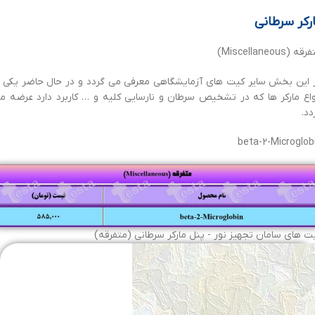
رکر سرطانی
ه (Miscellaneous)
 این بخش سایر کیت های آزمایشگاهی معرفی می گردد و در حال حاضر یکی ا
واع مارکر ها که در تشخیص سرطان و نارسایی کلیه و … کاربرد دارد عرضه م
دد.
beta-2-Microglob
ت های سامان تجهیز نور - پنل مارکر سرطانی (متفرقه)