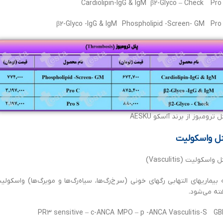
Cardiolipin-IgG & IgM β2-Glyco – Check Pro
β2-Glyco -IgG & IgM Phospholipid -Screen- GM Pro
 ترومبوز از برند آاسکو AESKU
ل واسکولیت
 واسکولیت (Vasculitis)
 بیماریهای التهابی رگهای خونی (سرخ‌رگ‌ها، سیاه‌رگ‌ها و مویرگ‌ها) واسکولی
ته می‌شود.
PR3 sensitive – c-ANCA MPO – p -ANCA Vasculitis-S G