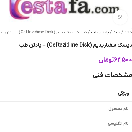
بزرگنمایی تصویر
خانه
برند
پادتن طب
دیسک سفتازیدیم (Ceftazidime Disk) – پادتن طب
دیسک سفتازیدیم (Ceftazidime Disk) – پادتن طب
62,500
تومان
مشخصات فنی
ویژگی
نام محصول
نام انگلیسی