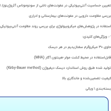
تعیین حساسیت آنتی‌بیوتیکی در عفونت‌های ناشی از سودوموناس آئروژینوزا، انتروباکتریاسه (Enterobacteriaceae) و 
بررسی مقاومت دارویی در عفونت‌های بیمارستانی و ادراری
استفاده در پژوهش‌های میکروبیولوژی برای بررسی روند مقاومت آنتی‌بیوتیکی
✅
ویژگی‌های کلیدی:
حاوی 30 میکروگرم سفتازیدیم در هر دیسک
قابل‌استفاده در محیط کشت مولر-هینتون آگار (MHA)
تولید شده طبق روش استاندارد دیسک دیفیوژن (Kirby-Bauer method)
کیفیت تضمین‌شده و ماندگاری بالا
بسته‌بندی ۱ ویالی