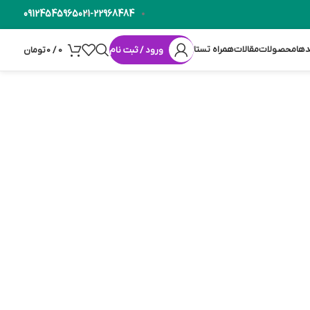
09124545965
021-22968484
دها
محصولات
مقالات
همراه تستا
ورود / ثبت نام
0
/
0
تومان