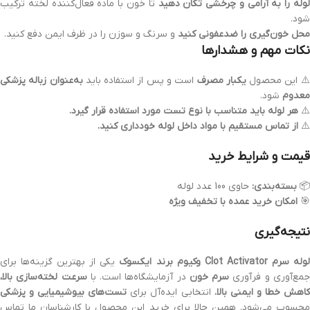
لوله را به آرامی و چرخشی تکان دهید
تا خون با ماده فعال‌کننده لخته ترکیب
شود.
محل خون‌گیری را ضدعفونی کنید
و سرنگ و سوزن را در ظرف ایمن دفع کنید.
نکات مهم و هشدارها
️ این محصول
یکبار مصرف
است و پس از استفاده باید
به‌عنوان زباله پزشکی
معدوم
شود.
⚠️
هر لوله باید متناسب با نوع تست مورد استفاده قرار گیرد.
⚠️
از تماس مستقیم با مواد داخل لوله خودداری کنید.
قیمت و شرایط خرید
📦
بسته‌بندی:
حاوی 100 عدد لوله
🎯
امکان خرید عمده با تخفیف ویژه
نتیجه‌گیری
وله سرم Clot Activator وکیوم برند ایکسوک
یکی از بهترین گزینه‌ها برای
مع‌آوری و فرآوری
سرم خون
در آزمایشگاه‌ها است. با
سرعت لخته‌سازی بالا،
اهش خطا و ایمنی بالا
، انتخابی ایده‌آل برای
تست‌های بیوشیمیایی و پزشکی
محسوب می‌شود. همین حالا برای خرید این محصول با کارشناسان ما تماس