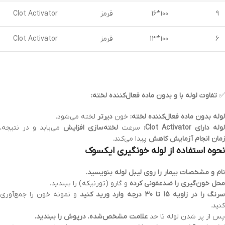
9
100*16
قرمز
Clot Activator
6
100*13
قرمز
Clot Activator
✅
تفاوت لوله با و بدون ماده فعال‌کننده لخته:
لوله بدون ماده فعال‌کننده لخته:
خون
دیرتر
لخته می‌شود.
لوله دارای Clot Activator:
سرعت
لخته‌سازی افزایش
می‌یابد و در نتیجه،
زمان انجام آزمایش کاهش
پیدا می‌کند.
نحوه استفاده از لوله خونگیری ایکسوک
نام و مشخصات بیمار را روی لیبل لوله بنویسید.
محل خون‌گیری را ضدعفونی کرده
و گارو (تورنیکه) را ببندید.
رنگ را در زاویه 15 تا 30 درجه وارد ورید کنید
و نمونه خون را جمع‌آوری
کنید.
پس از پر شدن لوله تا حد
علامت مشخص‌شده
،
درپوش را ببندید.