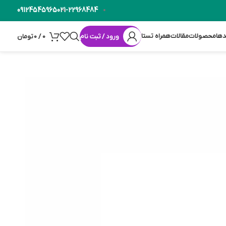
09124545965
021-22968484
دها
محصولات
مقالات
همراه تستا
ورود / ثبت نام
0
/
0
تومان