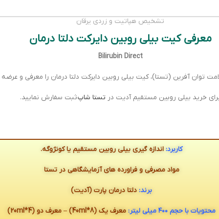
تشخیص هپاتیت و زردی یرقان
معرفی کیت بیلی روبین دایرکت دلتا درمان
Bilirubin Direct
 توان آفرین (تستا)، کیت بیلی روبین دایرکت دلتا درمان را معرفی و عرضه م
رای خرید بیلی روبین مستقیم آدیت در
تستا شاپ
ثبت سفارش نمایید.
کاربرد:
اندازه گیری بیلی روبین مستقیم یا کونژوگه.
مواد مصرفی و فراورده های آزمایشگاهی در تستا
برند:
دلتا درمان پارت (آدیت)
محتویات با حجم ۴۰۰ میلی لیتر:
معرف یک (40ml*8) – معرف دو (20ml*4)