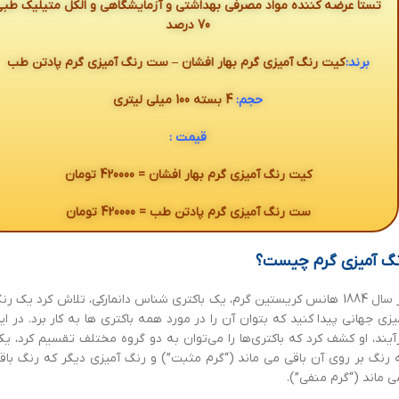
تستا عرضه کننده مواد مصرفی بهداشتی و آزمایشگاهی و الکل متیلیک طب
70 درصد
برند:
کیت رنگ آمیزی گرم بهار افشان – ست رنگ آمیزی گرم پادتن طب
حجم:
4 بسته 100 میلی لیتری
قیمت :
کیت رنگ آمیزی گرم بهار افشان = 420000 تومان
ست رنگ آمیزی گرم پادتن طب = 420000 تومان
گ آمیزی گرم چیست؟
در سال 1884 هانس کریستین گرم، یک باکتری شناس دانمارکی، تلاش کرد یک رن
یزی جهانی پیدا کنید که بتوان آن را در مورد همه باکتری ها به کار برد. در ای
آیند، او کشف کرد که باکتری‌ها را می‌توان به دو گروه مختلف تقسیم کرد، یک
 رنگ بر روی آن باقی می ماند (“گرم مثبت”) و رنگ آمیزی دیگر که رنگ باق
ی ماند (“گرم منفی”).