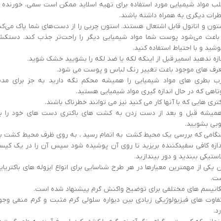
لب مواد شیمیایی مورد استفاده برای تهیه اسلاید ممکن است سمی، خورنده ی
رات دیگری به همراه داشته باشند.
تون و اتانول قابل اشتعال هستند. استون چربی را از دست‌های شما پاک می‌کن
باعث می‌شود پوست شما مواد شیمیایی دیگر را راحت‌تر جذب کند. دستک
وشید و با احتیاط استفاده کنید.
ازه ندهید اسمیر قبل از اینکه لکه یا ضد لکه را بشویید خشک شوید.
رف های موجود باعث تغییر رنگ لباس و پوست می شود.
ب بطری های مواد شیمیایی را همیشه محکم نگه دارید به جز برای مد
تاهی که در حال اندازه گیری مواد شیمیایی هستید.
کتری هایی که با آنها کار می کنید نیز می توانند خطرناک باشند.
یشه قبل و بعد از دست زدن به کشت های باکتری دست های خود را ب
بی بشویید.
گامی که بررسی یک محیط کشت به اتمام رسید ، به روی ظرف محیط کشت ب
دازه کافی سفیدکننده بریزید تا روی آن پوشیده شود سپس آن را در یک کیس
استیکی ببندید و دور بیندازید.
ن یکی از مهمترین معیارها در هر طرح شناسایی برای انواع ایزوله های باکتریای
ت.
انیسم های مختلفی برای توضیح واکنش گرم پیشنهاد شده است.
اوت های فیزیولوژیکی زیادی بین دیواره سلولی گرم مثبت و گرم منفی وجو
رد.