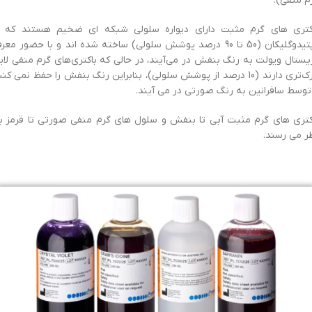
م منفی).
کتری های گرم مثبت دارای دیواره سلولی شبکه ای ضخیم هستند که ا
پپتیدوگلیکان (50 تا 90 درصد پوشش سلولی) ساخته شده اند و با حضور مع
یستال ویولت به رنگ بنفش در می‌آیند، در حالی که باکتری‌های گرم منفی لای
نازک‌تری دارند (10 درصد از پوشش سلولی)، بنابراین رنگ بنفش را حفظ نمی کنن
توسط سافرانین به رنگ صورتی در می آیند.
کتری های گرم مثبت آبی تا بنفش و سلول های گرم منفی صورتی تا قرمز ب
ر می رسند.