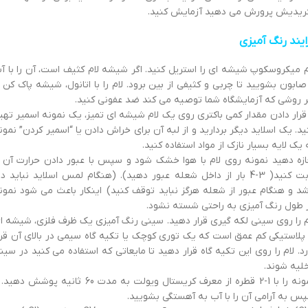
ریدیش پرورش می دهید آزمایش کنید.
ایند رنگ آمیزی
م میکروسکوپ شیشه ای را استریل کنید. اگر شیشه لام کثیف است، آن را با آ
صابون بشویید تا چربی و کثیفی از بین برود. لام را با اتانول، شیشه پاک کن ی
 روشی که آزمایشگاه شما توصیه می کند ضد عفونی کنید.
 قرار دادن مقدار کمی باکتری روی یک لام شیشه ای تمیز، یک نمونه اسمیر تهی
ید. یک اسلاید دیگر بردارید و از لبه آن برای خراش دادن یا “اسمیر کردن” نمون
 یک لایه بسیار نازک از مواد استفاده کنید.
ازه دهید نمونه روی لام با هوا خشک شود و سپس با عبور دادن حرارت آن ر
ثابت کنید( 3-4 بار از داخل شعله عبور دهید). (هنگام لمس اسلاید نباید دا
شد و هنگام عبور از شعله هرگز نباید توقف کنید) اینکار باعث می شود نمون
 طول رنگ آمیزی به راحتی شسته نشود.
م را روی سینی لکه گیری قرار دهید. سینی رنگ آمیزی یک ظرف فلزی، شیشه ا
 پلاستیکی کم عمق است که یک توری کوچک یا تکیه گاه سیمی در بالای آن قرا
رد. لام را روی این تکیه گاه قرار دهید تا مایعاتی که استفاده می کنید در سین
لیه شوند.
نمونه را با 1-2 قطره از معرف کریستال ویولت به مدت 60 ثانیه پوشش ده
س به آرامی آن را با آب به آهستگی بشویید.