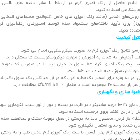
 نتایج حاصل از رنگ آمیزی گرم در ارتباط با سایر یافته های بالینی 
مایشگاهی استفاده کنید.
 روش‌های اضافی (مانند رنگ آمیزی های خاص، گنجاندن محیط‌های انتخابی 
ره) برای تأیید یافته‌های پیشنهاد شده توسط اسمیرهای رنگ‌آمیزی گر
تفاده کنید.
ترل کیفیت
رسی نتایج رنگ آمیزی گرم به صورت میکروسکوپی انجام می شود.
ت آزمایش به شدت به آموزش و مهارت میکروسکوپیست ها بستگی دارد.
حساسیت رنگ آمیزی گرم 105 سلول در میلی لیتر یا در صورتی که نمونه 
توسانتریفیوژ تهیه شده باشد 104 است.
ن امر به ویژه برای اسمیر یک قطره ادرار، که در آن میانگین یک سلول باکتریای
ار معاینه 20 مجموعه است با مقدار >= 105 cfu/ml مطابقت دارد.
یره سازی و نگهداری
رجه سانتیگراد در ظرف در بسته و دور از نور شدید نگهداری شود.
ل از تاریخ انقضا بروی برچسب استفاده شود.
گام باز کردن، محصول باید به درستی در محل تهویه خشک و محافظت شده ا
ای شدید و منابع اشتعال نگهداری شود.
ت رنگ آمیزی گرم بهار افشان یا ست رنگ آمیزی گرم پادتن طب را به راحتی ا
تا شاپ
تهیه نمایید.