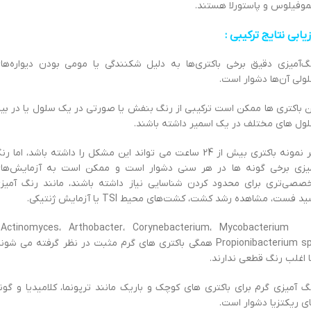
وفیلوس و پاستورلا هستند.
زیابی نتایج ترکیبی :
گ‌آمیزی دقیق برخی باکتری‌ها به دلیل شکنندگی یا مومی بودن دیواره‌ها
ولی آن‌ها دشوار است.
ن باکتری ها ممکن است ترکیبی از رنگ بنفش یا صورتی در یک سلول یا در بی
ول های مختلف در یک اسمیر داشته باشند.
هر نمونه باکتری بیش از 24 ساعت می تواند این مشکل را داشته باشد، اما ر
یزی برخی گونه ها در هر سنی دشوار است و ممکن است به آزمایش‌ها
صصی‌تری برای محدود کردن شناسایی نیاز داشته باشند، مانند رنگ آمیز
د فست، مشاهده رشد کشت، کشت‌های محیط TSI یا آزمایش ژنتیکی.
terium
Propionibacterium spp همگی باکتری های گرم مثبت در نظر گرفته می شون
ا اغلب رنگ قطعی ندارند.
گ آمیزی گرم برای باکتری های کوچک و باریک مانند ترپونما، کلامیدیا و گون
ی ریکتزیا دشوار است.