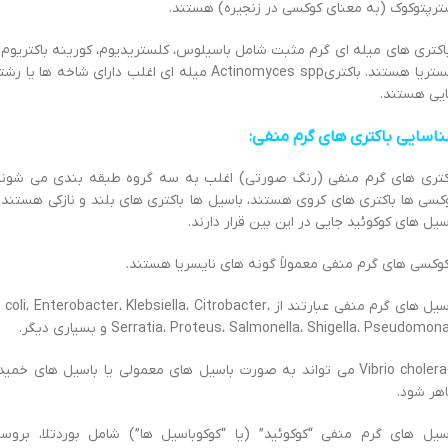
ترپتوکوک (به معنای کوکسی در زنجیره) هستند.
کتری های میله ای گرم مثبت شامل باسیلوس، کلستریدیوم، کورینه باکتریوم 
لیستریا هستند. باکتریActinomyces spp میله ای اغلب دارای شاخه ها یا ر
یی هستند.
اسایی باکتری های گرم منفی:
کتری های گرم منفی (رنگ صورتی) اغلب به سه گروه طبقه بندی می شوند
کسی ها باکتری های کروی هستند، باسیل ها باکتری های بلند و نازکی هستند 
سیل های کوکوئید جایی در این بین قرار دارند.
کسی های گرم منفی معمولاً گونه های نایسریا هستند.
باسیل های گرم منفی عبارتند از . coli، Enterobacter، Klebsiella، Citrobacter
Serratia، Proteus، Salmonella، Shigella، Pseudomon و بسیاری دیگر.
Vibrio cholerae می تواند به صورت باسیل های معمولی یا باسیل های خمید
هر شود.
سیل های گرم منفی “کوکوئید” (یا “کوکوباسیل ها”) شامل بوردتلا، بروسلا