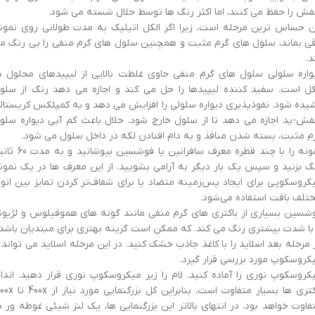
فش را حفظ می کنند، اما اکثر رنگ ها توسط حلال شسته می شود.
ن حساس ترین مرحله است، زیرا اگر الکل اتیلیک به مدت طولانی روی نمون
قی بماند، سلول های گرم مثبت و همچنین سلول های گرم منفی را بی رنگ م
د.
واره سلولی سلول های گرم منفی حاوی غلظت بالایی از لیپیدهای محلول د
کل است. سفید کننده لیپیدها را حل می کند و اجازه می دهد رنگ از سلو
یده شود. نفوذپذیری دیواره سلولی را افزایش می دهد و به کمپلکس کریستال
فش-ید اجازه می دهد تا از سلول خارج شود. حلال باعث کم آبی دیواره سلو
م مثبت، بسته شدن منافذ و به دام افتادن لکه در داخل سلول می شود.
نمونه را با چند قطره معرف سافرانین یا فوشسین بپوشان
گ بزنید و سپس یک بار دیگر به آرامی بشویید. از این معرف ها در یک نمون
کروسکوپی برای ایجاد پس‌زمینه متضاد یا برای شفاف‌تر کردن تمایز بین انوا
تلف بافت استفاده می‌شود.
شسین بسیاری از باکتری های گرم منفی مانند گونه های هموفیلوس و لژیونل
 با شدت بیشتری رنگ می کند. که ممکن است گزینه بهتری برای مبتدیان باشد.
 مرحله بعد اسلاید را با کاغذ جاذب خشک کنید. در این مرحله اسلاید می تواند ب
کروسکوپ مورد بررسی قرار ‌گیرد.
کروسکوپ نوری را آماده کنید. لام را زیر میکروسکوپ نوری قرار دهید. انداز
باکتری ها بسیار متفاوت است، بنابراین کل بزرگنمایی 
فاوت خواهد بود. در انتهای بالاتر این بزرگنمایی ها، یک لنز شیئی غوطه ور د