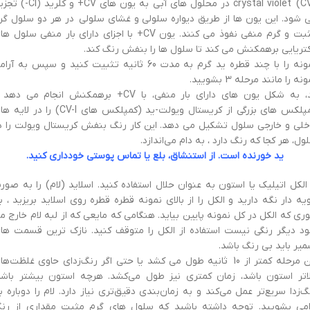
crystal violet (CV) در محلول های آبی به یون های CV+ و کلری
 شود. این یون ها از طریق دیواره سلولی و غشای سلولی در هر دو سلول گر
مثبت و گرم منفی نفوذ می کنند. یون CV+ با اجزای دارای بار منفی سلول 
کتریایی برهمکنش می کند تا سلول ها را بنفش رنگ کند.
نمونه را با چند قطره ید گرم به مدت 60 ثانیه تثبیت کنید و سپس به آر
نه را مانند مرحله 3 بشویید.
ید، به شکل یون های دارای بار منفی، با CV+ برهمکنش انجام می ده
کمپلکس های بزرگی از کریستال ویولت-ید (کمپلکس های CV-I) را در ل
خلی و خارجی سلول تشکیل می دهد. این کار رنگ بنفش کریستال ویولت را د
ول، هر کجا که رنگ دارد ، به دام می‌اندازد.
ید خورنده است. از استنشاق، بلع یا تماس پوستی خودداری کنید.
 الکل اتیلیک یا استون به عنوان حلال استفاده کنید. اسلاید (لام) را به صور
ویه دار نگه دارید و الکل را از بالای نمونه قطره قطره روی اسلاید بریزید ، ب
ری که الکل در کل نمونه پایین بیاید. هنگامی که مایعی که از لبه لام خارج م
د دیگر رنگی نیست استفاده از الکل را متوقف کنید. نازک ترین قسمت ها
میر باید بی رنگ باشد.
این مرحله کمتر از 10 ثانیه طول می کشد یا حتی اگر رنگ‌زدای حاوی غلظت‌ه
لاتر استون باشد، زمان کمتری نیز طول می‌کشد. هرچه استون بیشتر باشد
گ‌زدا سریع‌تر عمل می‌کند و به زمان‌بندی دقیق‌تری نیاز دارد. لام را دوباره ب
امی بشویید. توجه داشته باشید که سلول های گرم مثبت مقداری از رن