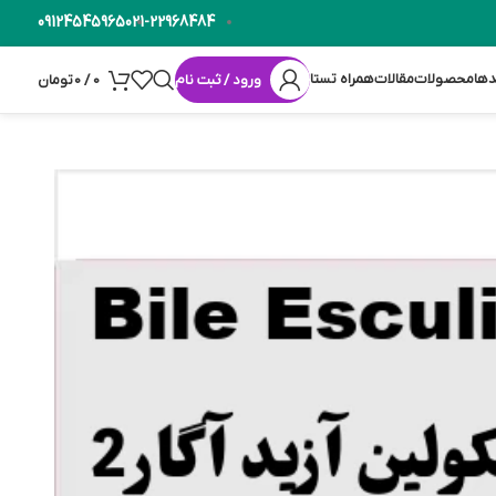
09124545965
021-22968484
دها
محصولات
مقالات
همراه تستا
ورود / ثبت نام
0
/
0
تومان