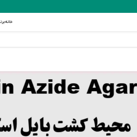
خانه
برن