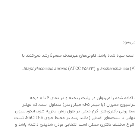
ی‌شود.
ممکن است سیاه شده باشد. کلونی‌های غیرهدف معمولاً رشد نمی‌کنند یا
) و
Escherichia coli
(ATCC 25923).
Staphylococcus aureus
حاوی سدیم آزید (ماده‌ای سمی) است و باید با احتیاط کامل و طبق پروتکل‌های ایمنی شیمیایی جابجا شود. محیط آماده شده را می‌توان در پلیت ریخته و در دمای ۲ تا ۸ درجه
سانتی‌گراد و در کیسه‌های پلاستیکی بسته برای حداکثر دو هفته نگهداری کرد. قبل از استفاده، پلیت‌ها باید به دمای اتاق برسند. برای نمونه‌های آب، روش فیلتراسیون ممبران (با فیلتر ۰.۴۵ میکرومتر) متداول است، که فیلتر
سط برخی باکتری‌های گرم منفی در طول زمان تجزیه شود، انکوباسیون
بیش از ۴۸ ساعت توصیه نمی‌شود. سیاه شدن ممکن است در اطراف کلونی یا در کل محیط زیر فیلتر رخ دهد. کلونی‌های مشکوک (سیاه‌شده) باید برای تأیید نهایی با تست‌های اضافی (مانند رشد در محیط حاوی ۶.۵٪ NaCl، تست
وی انواع مختلف باکتری ممکن است انتخابی بودن شدیدی داشته باشد و