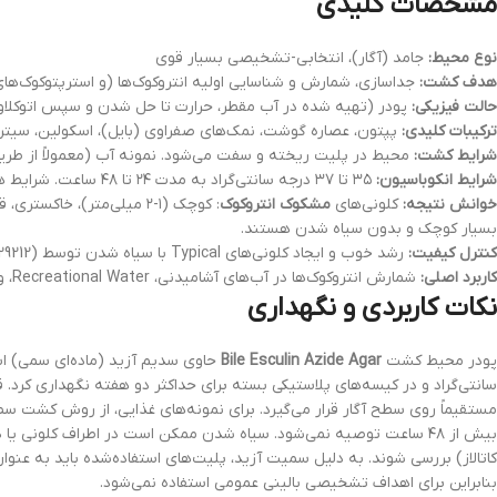
مشخصات کلیدی
نوع محیط:
جامد (آگار)، انتخابی-تشخیصی بسیار قوی
هدف کشت:
جداسازی، شمارش و شناسایی اولیه انتروکوک‌ها (و استرپتوکوک‌های گروه D) از آب و مو
حالت فیزیکی:
پودر (تهیه شده در آب مقطر، حرارت تا حل شدن و سپس اتوکلاو)
ترکیبات کلیدی:
پپتون، عصاره گوشت، نمک‌های صفراوی (بایل)، اسکولین، سیتر
شرایط کشت:
محیط در پلیت ریخته و سفت می‌شود. نمونه آب (معمولاً از طری
شرایط انکوباسیون:
۳۵ تا ۳۷ درجه سانتی‌گراد به مدت ۲۴ تا ۴۸ ساعت. شرایط هوازی یا میکروآئروفیلیک.
خوانش نتیجه:
کلونی‌های
مشکوک انتروکوک
: کوچک (۱-۲ میلی‌متر)، 
بسیار کوچک و بدون سیاه شدن هستند.
کنترل کیفیت:
رشد خوب و ایجاد کلونی‌های Typical با سیاه شدن توسط
(ATCC 29212). مها
کاربرد اصلی:
شمارش انتروکوک‌ها در آب‌های آشامیدنی، Recreational Water، و نمونه‌های غذایی با روش کشت سطحی یا فیلتراسیون.
نکات کاربردی و نگهداری
پودر محیط کشت
Bile Esculin Azide Agar
مستقیماً روی سطح آگار قرار می‌گیرد. برای نمونه‌های غذایی، از روش کشت س
کاتالاز) بررسی شوند. به دلیل سمیت آزید، پلیت‌های استفاده‌شده باید به عن
بنابراین برای اهداف تشخیصی بالینی عمومی استفاده نمی‌شود.