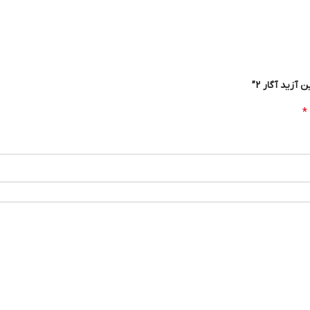
زید آگار 2”
*