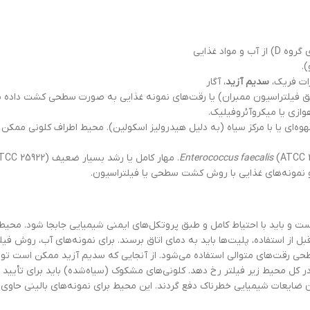
اد غذایی
.
ات فریک،
سدیم آزید
، آگار
ق فیلتراسیون ممبران) یا رقت‌های نمونه غذایی به صورت سطحی کشت داده م
خاکستری، قهوه‌ای یا با مرکز سیاه (به دلیل هیدرولیز اسکولین). محیط اطراف کلونی 
ر کامل یا رشد بسیار ضعیف
Enterococcus faecalis
(ATCC 25922
طحی رقت‌های متوالی استفاده می‌شود. از آنجایی که سدیم آزید ممکن است تو
وان ضایعات شیمیایی خطرناک دفع گردند. این محیط برای نمونه‌های بالینی حا