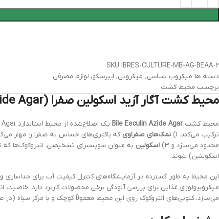
SKU
IBRES-CULTURE-MB-AG-BEAA-2
دسته ها
میکروب شناسی
,
میکروبی
,
ایبرسکو
,
لوازم مصرفی
برچسب
محیط کشت
محیط کشت آگار آزید اسکولین صفرا (Bile Esculin Azide Agar)
محیط کشت
Bile Esculin Azide Agar
یک اصلاح‌شده از محیط استاندارد Bile Esculin Agar است که با افزودن
ترکیب می‌کند: ۱)
نمک‌های صفراوی
که باکتری‌های حساس به صفرا را مهار می‌کنند
محدود می‌سازد و ۳)
اسکولین
به عنوان سوبسترای تشخیصی. انتروکوک‌ها که 
اسکولتین) شوند.
این محیط به طور گسترده در آزمایشگاه‌های کنترل کیفیت آب برای جداسازی و 
میکروبیولوژی غذایی برای بررسی آلودگی برخی محصولات کاربرد دارد. خاصیت انتخ
می‌سازد. کلونی‌های انتروکوک روی این محیط معمولاً کوچک و با مرکز سیاه (در