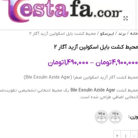
بزرگنمایی تصویر
خانه
برند
ایبرسکو
محیط کشت بایل اسکولین آزید آگار 2
محیط کشت بایل اسکولین آزید آگار 2
4,900,000
تومان
–
1,490,000
تومان
محیط کشت آگار آزید اسکولین صفرا (Bile Esculin Azide Agar)
محیط کشت
Bile Esculin Azide Agar
یک محیط انتخابی-تشخیصی تقویت‌شده است
انتخابی اضافی طراحی شده است.
وزن