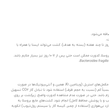
ز تا چند هفته (بسته به هدف). کشت می‌تواند ایستا یا همراه با
.
Bacteroides fragilis
باید در جای خشک نگهداری شود. پس از اتوکلاو محیط پایه، آن را به سرعت تا دمای اتاق یا ۳۷ درجه سانتی‌گراد خنک کرده و سپس مکمل‌های استریل (ویتامین K1، همین و آنتی‌بیوتیک‌ها در صورت
نیاز) را اضافه کنید. محیط آماده را می‌توان در دمای ۲ تا ۸ درجه سانتی‌گراد برای مدت کوتاه نگهداری کرد. برای کشت بروسلا، بهتر است از ظروف با سطح مایع نسبتاً کم (نسبت به حجم ظرف) استفاده شود تا تبادل گاز CO2 تسهیل
کوباسیون طولانی‌مدت (تا ۴ هفته) با بررسی منظم کدورت ممکن است لازم باشد. حتی در صورت عدم مشاهده کدورت واضح، زیرکشت بر روی
 و با پوشش محافظ کامل) انجام شود. کشت‌های مایع بروسلا به
ارد بی‌هوازی (استفاده از چمبر، کیسه گاز یا سیستم رول‌تیوب) انکوبه