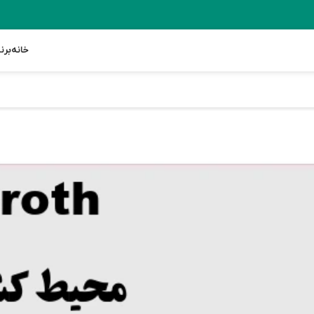
خانه
برن