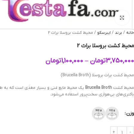
بزرگنمایی تصویر
خانه
برند
ایبرسکو
محیط کشت بروسلا براث 2
محیط کشت بروسلا براث 2
3,750,000
تومان
–
1,100,000
تومان
محیط کشت براث بروسلا (Brucella Broth)
محیط کشت
Brucella Broth
یک محیط مایع غنی و بسیار مغذی است که به ط
باکتری‌های بی‌هوازی سخت‌پرور استفاده می‌شود.
وزن