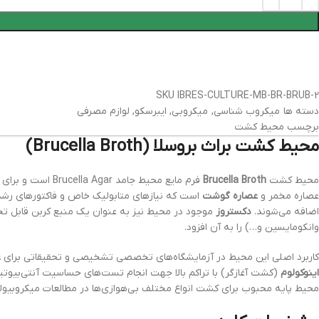
SKU
IBRES-CULTURE-MB-BR-BRUB-2
دسته ها
میکروب شناسی
,
میکروبی
,
ایبرسکو
,
لوازم مصرفی
برچسب
محیط کشت
محیط کشت براث بروسلا (Brucella Broth)
محیط کشت
Brucella Broth
فرم مایع محیط 
عصاره مخمر و
عصاره گوشت
است که نیازهای متابولیک خاص و فاکتورهای رشد ض
اضافه می‌شوند.
دکستروز
وانکومایسین و…) را به آن افزود.
کاربرد اصلی این محیط در آزمایشگاه‌های تخصصی تشخیصی و تحقیقاتی برای
غ
اینوکولوم
(کشت آغازگر) با تراکم بالا جهت انجام تست‌های حساسیت آنتی‌بیوتیکی
محیط پایه محبوب برای کشت انواع مختلف بی‌هوازی‌ها در مطالعات میکروبیول