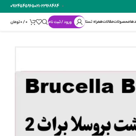
09124545965
021-22968484
دها
محصولات
مقالات
همراه تستا
ورود / ثبت نام
0
/
0
تومان