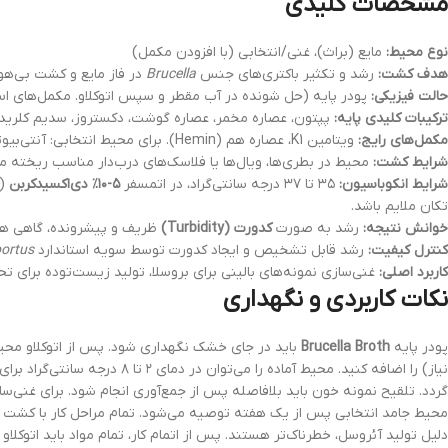
مشخصات کلیدی
نوع محیط:
مایع (براث)، غنی/انتخابی (با افزودن مکمل)
هدف کشت:
رشد و تکثیر باکتری‌های جنس
Brucella
در فاز مایع و کشت بی‌هو
حالت فیزیکی:
پودر پایه (حل شونده در آب مقطر و سپس اتوکلاو. مکمل‌های ا
ترکیبات کلیدی پایه:
پپتون، عصاره مخمر، عصاره گوشت، دکستروز، سدیم کلرید
مکمل‌های رایج:
ویتامین K1، عصاره هم (Hemin). برای محیط انتخابی: آنتی‌بیوتیک‌های ترکیبی (Brucella Selective Supplement). گاهی خون (۵-۱۰٪) نیز اضافه می‌شود.
شرایط کشت:
محیط در بطری‌ها، ویال‌ها یا فلاسک‌های درب‌دار مناسب ریخته می‌شود. حجم ن
شرایط انکوباسیون:
۳۵ تا ۳۷ درجه سانتی‌گراد، در اتمسفر
۵-۱۰٪ دی‌اکسیدکربن
(ب
تکان ملایم باشد.
خوانش نتیجه:
رشد به صورت
کدورت (Turbidity)
ظریف و پیشرونده، گاهی همراه با تشکیل رسوب یا فلک (Flocculent growth) قابل م
کنترل کیفیت:
رشد قابل تشخیص و ایجاد کدورت توسط سویه استاندارد
bortus
کاربرد اصلی:
غنی‌سازی نمونه‌های بالینی برای بروسلا، تولید زیست‌توده برای تح
نکات کاربردی و نگهداری
پودر پایه
Brucella Broth
محیط جامد انتخابی پس از یک هفته توصیه می‌شود. تمام مراحل کار با کشت اح
دلیل تولید آئروسل، خطرناک‌تر هستند. پس از اتمام کار، تمام مواد باید اتوکلا