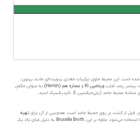
 بروسلا طراحی شده است. این محیط حاوی ترکیبات مغذی پیچیده‌ای مانند پپتون،
د بیشتر رشد، اغلب
ویتامین K1
و
عصاره هم (Hemin)
به عنوان مکمل
موجود در محیط نیز به عنوان یک منبع کربن قابل تخمیر، انرژی اولیه را تأمین می‌کند. برای اهداف انتخابی، می‌توان آنتی‌بیوتیک‌های مشابه محیط جامد (پلی‌میکسین B، نالیدیکسیک اسید،
، قبل از کشت بر روی محیط جامد است. همچنین از آن برای
تهیه
ستفاده می‌شود. علاوه بر این،
Brucella Broth
به دلیل غنای بالا، یک