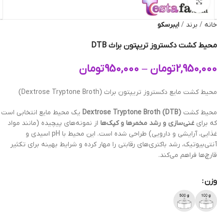
بزرگنمایی تصویر
خانه
برند
ایبرسکو
محیط کشت دکستروز تریپتون براث DTB
2,950,000
تومان
–
950,000
تومان
محیط کشت مایع دکستروز تریپتون براث (Dextrose Tryptone Broth)
محیط کشت
Dextrose Tryptone Broth (DTB)
یک محیط مایع انتخابی است
که برای
غنی‌سازی و رشد مخمرها و کپک‌ها
از نمونه‌های پیچیده (مانند مواد
غذایی، آرایشی و دارویی) طراحی شده است. این محیط با pH اسیدی و
آنتی‌بیوتیک، رشد باکتری‌های رقابتی را مهار کرده و شرایط بهینه برای تکثیر
قارچ‌ها فراهم می‌کند.
وزن