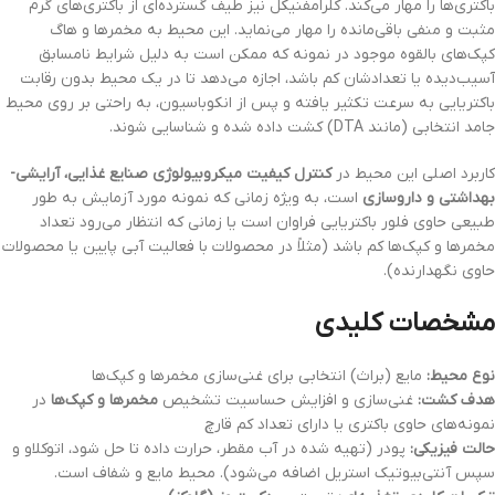
باکتری‌ها را مهار می‌کند. کلرامفنیکل نیز طیف گسترده‌ای از باکتری‌های گرم
مثبت و منفی باقی‌مانده را مهار می‌نماید. این محیط به مخمرها و هاگ
کپک‌های بالقوه موجود در نمونه که ممکن است به دلیل شرایط نامسابق
آسیب‌دیده یا تعدادشان کم باشد، اجازه می‌دهد تا در یک محیط بدون رقابت
باکتریایی به سرعت تکثیر یافته و پس از انکوباسیون، به راحتی بر روی محیط
جامد انتخابی (مانند DTA) کشت داده شده و شناسایی شوند.
کاربرد اصلی این محیط در
کنترل کیفیت میکروبیولوژی صنایع غذایی، آرایشی-
بهداشتی و داروسازی
است، به ویژه زمانی که نمونه مورد آزمایش به طور
طبیعی حاوی فلور باکتریایی فراوان است یا زمانی که انتظار می‌رود تعداد
مخمرها و کپک‌ها کم باشد (مثلاً در محصولات با فعالیت آبی پایین یا محصولات
حاوی نگهدارنده).
مشخصات کلیدی
نوع محیط:
مایع (براث) انتخابی برای غنی‌سازی مخمرها و کپک‌ها
هدف کشت:
غنی‌سازی و افزایش حساسیت تشخیص
مخمرها و کپک‌ها
در
نمونه‌های حاوی باکتری یا دارای تعداد کم قارچ
حالت فیزیکی:
پودر (تهیه شده در آب مقطر، حرارت داده تا حل شود، اتوکلاو و
سپس آنتی‌بیوتیک استریل اضافه می‌شود). محیط مایع و شفاف است.