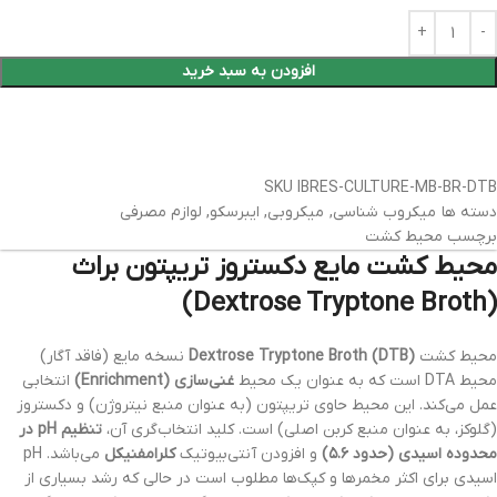
افزودن به سبد خرید
SKU
IBRES-CULTURE-MB-BR-DTB
دسته ها
میکروب شناسی
,
میکروبی
,
ایبرسکو
,
لوازم مصرفی
برچسب
محیط کشت
محیط کشت مایع دکستروز تریپتون براث
(Dextrose Tryptone Broth)
محیط کشت
Dextrose Tryptone Broth (DTB)
نسخه مایع (فاقد آگار)
محیط DTA است که به عنوان یک محیط
غنی‌سازی (Enrichment)
انتخابی
عمل می‌کند. این محیط حاوی تریپتون (به عنوان منبع نیتروژن) و دکستروز
(گلوکز، به عنوان منبع کربن اصلی) است. کلید انتخاب‌گری آن،
تنظیم pH در
محدوده اسیدی (حدود ۵.۶)
و افزودن آنتی‌بیوتیک
کلرامفنیکل
می‌باشد. pH
اسیدی برای اکثر مخمرها و کپک‌ها مطلوب است در حالی که رشد بسیاری از