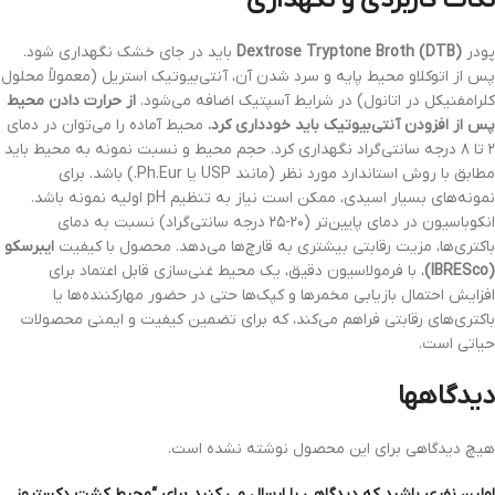
نکات کاربردی و نگهداری
پودر
Dextrose Tryptone Broth (DTB)
باید در جای خشک نگهداری شود.
پس از اتوکلاو محیط پایه و سرد شدن آن، آنتی‌بیوتیک استریل (معمولاً محلول
کلرامفنیکل در اتانول) در شرایط آسپتیک اضافه می‌شود.
از حرارت دادن محیط
پس از افزودن آنتی‌بیوتیک باید خودداری کرد.
محیط آماده را می‌توان در دمای
۲ تا ۸ درجه سانتی‌گراد نگهداری کرد. حجم محیط و نسبت نمونه به محیط باید
مطابق با روش استاندارد مورد نظر (مانند USP یا Ph.Eur.) باشد. برای
نمونه‌های بسیار اسیدی، ممکن است نیاز به تنظیم pH اولیه نمونه باشد.
انکوباسیون در دمای پایین‌تر (۲۰-۲۵ درجه سانتی‌گراد) نسبت به دمای
باکتری‌ها، مزیت رقابتی بیشتری به قارچ‌ها می‌دهد. محصول با کیفیت
ایبرسکو
(IBRESco)
، با فرمولاسیون دقیق، یک محیط غنی‌سازی قابل اعتماد برای
افزایش احتمال بازیابی مخمرها و کپک‌ها حتی در حضور مهارکننده‌ها یا
باکتری‌های رقابتی فراهم می‌کند، که برای تضمین کیفیت و ایمنی محصولات
حیاتی است.
دیدگاهها
هیچ دیدگاهی برای این محصول نوشته نشده است.
اولین نفری باشید که دیدگاهی را ارسال می کنید برای “محیط کشت دکستروز