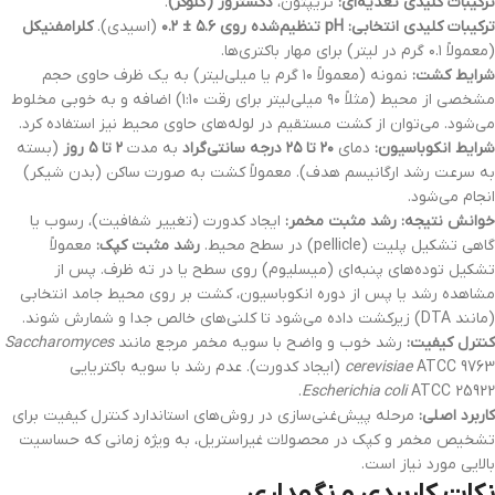
ترکیبات کلیدی تغذیه‌ای:
تریپتون،
دکستروز (گلوکز)
.
ترکیبات کلیدی انتخابی:
pH تنظیم‌شده روی ۵.۶ ± ۰.۲
(اسیدی).
کلرامفنیکل
(معمولاً ۰.۱ گرم در لیتر) برای مهار باکتری‌ها.
شرایط کشت:
نمونه (معمولاً ۱۰ گرم یا میلی‌لیتر) به یک ظرف حاوی حجم
مشخصی از محیط (مثلاً ۹۰ میلی‌لیتر برای رقت ۱:۱۰) اضافه و به خوبی مخلوط
می‌شود. می‌توان از کشت مستقیم در لوله‌های حاوی محیط نیز استفاده کرد.
شرایط انکوباسیون:
دمای
۲۰ تا ۲۵ درجه سانتی‌گراد
به مدت
۲ تا ۵ روز
(بسته
به سرعت رشد ارگانیسم هدف). معمولاً کشت به صورت ساکن (بدن شیکر)
انجام می‌شود.
خوانش نتیجه:
رشد مثبت مخمر:
ایجاد کدورت (تغییر شفافیت)، رسوب یا
گاهی تشکیل پلیت (pellicle) در سطح محیط.
رشد مثبت کپک:
معمولاً
تشکیل توده‌های پنبه‌ای (میسلیوم) روی سطح یا در ته ظرف. پس از
مشاهده رشد یا پس از دوره انکوباسیون، کشت بر روی محیط جامد انتخابی
(مانند DTA) زیرکشت داده می‌شود تا کلنی‌های خالص جدا و شمارش شوند.
کنترل کیفیت:
رشد خوب و واضح با سویه مخمر مرجع مانند
Saccharomyces
ATCC 9763 (ایجاد کدورت). عدم رشد با سویه باکتریایی
cerevisiae
Escherichia coli
ATCC 25922.
کاربرد اصلی:
مرحله پیش‌غنی‌سازی در روش‌های استاندارد کنترل کیفیت برای
تشخیص مخمر و کپک در محصولات غیراستریل، به ویژه زمانی که حساسیت
بالایی مورد نیاز است.