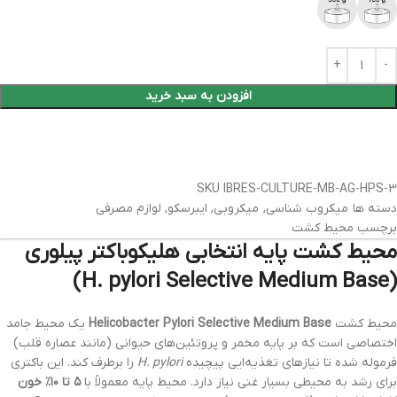
افزودن به سبد خرید
SKU
IBRES-CULTURE-MB-AG-HPS-3
دسته ها
میکروب شناسی
,
میکروبی
,
ایبرسکو
,
لوازم مصرفی
برچسب
محیط کشت
محیط کشت پایه انتخابی هلیکوباکتر پیلوری
(H. pylori Selective Medium Base)
محیط کشت
Helicobacter Pylori Selective Medium Base
یک محیط جامد
اختصاصی است که بر پایه مخمر و پروتئین‌های حیوانی (مانند عصاره قلب)
فرموله شده تا نیازهای تغذیه‌ایی پیچیده
H. pylori
را برطرف کند. این باکتری
برای رشد به محیطی بسیار غنی نیاز دارد. محیط پایه معمولاً با
۵ تا ۱۰٪ خون