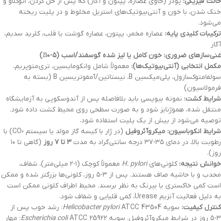
حالت فیزیکی:
پودر (حاوی عصاره، پپتون و آگار) که پس از حل کردن، اتوکلاو و
خنک شدن، با خون و آنتی‌بیوتیک‌های استریل مخلوط و در پلیت ریخته
می‌شود.
ترکیبات کلیدی پایه:
عصاره مخمر، پپتون، عصاره گوشت یا قلب، کلرید سدیم،
آگار
غنی‌سازهای ضروری:
خون کامل یا لیز شده گوسفند/اسب (۵-۱۰٪)
مکمل انتخابی (آنتی‌بیوتیک‌ها):
معمولاً شامل وانکومایسین، تری‌متوپریم،
سولفامتوکسازول، پلی‌میکسین B، نیستاتین/آمفوتریسین B (بسته به
فرمولاسیون)
شرایط کشت:
نمونه بیوپسی باید بلافاصله پس از آندوسکوپی به آزمایشگاه
منتقل شده، هموژنایز شود و به صورت سطحی روی محیط کشت داده شود.
توصیه می‌شود از بیش از یک پلیت استفاده شود.
شرایط انکوباسیون:
میکروآئروفیل
(در ژار با کیسه گاز مولد یا سیستم CO₂) با
رطوبت بالا، در دمای ۳۵-۳۷ درجه سانتی‌گراد به مدت
۳ تا ۷ روز
(گاهی تا ۱۰
روز).
خوانش نتیجه:
کلونی‌های
H. pylori
معمولاً کوچک (۱-۲ میلی‌متر)، شفاف،
محدب و با حاشیه صاف هستند. پس از ۳-۵ روز، کلونی‌ها بزرگتر شده و ممکن
است کمی خاکستری یا بیرنگ به نظر برسند. محیط اطراف کلونی ممکن است
به دلیل فعالیت آنزیم Urease، کمی قلیایی و شفاف شود.
کنترل کیفیت:
سویه
Helicobacter pylori
ATCC 43504: رشد خوب پس از
۳-۵ روز در شرایط میکروآئروفیل. سویه
Escherichia coli
ATCC 25922: مهار