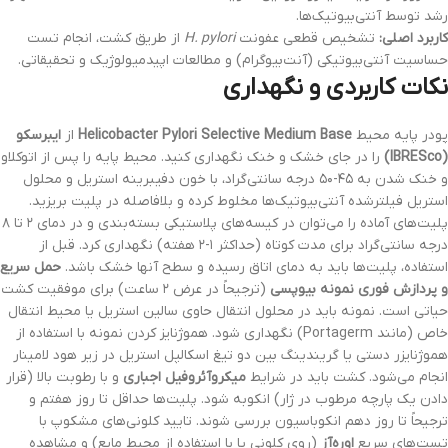
رشد توسط آنتی‌بیوتیک‌ها.
کاربرد اصلی:
تشخیص قطعی عفونت
H. pylori
از طریق کشت، انجام تست
حساسیت آنتی‌بیوتیکی (آنت‌بیوگرام) و مطالعات اپیدمیولوژیک و تحقیقاتی.
نکات کاربردی و نگهداری
پودر پایه محیط
Helicobacter Pylori Selective Medium Base
از
ایبرسکو
(IBRESco)
را در جای خشک و خنک نگهداری کنید. محیط پایه را پس از اتوکلاو
و خنک شدن به ۴۵-۵۰ درجه سانتی‌گراد، با خون دفیبرینه استریل و محلول
استریل فیلترشده آنتی‌بیوتیک‌ها مخلوط کرده و بلافاصله در پلیت بریزید.
پلیت‌های آماده را می‌توان در کیسه‌های پلاستیکی بسته‌بندی و در دمای ۲ تا ۸
درجه سانتی‌گراد برای مدت کوتاه (حداکثر ۱-۲ هفته) نگهداری کرد. قبل از
استفاده، پلیت‌ها باید به دمای اتاق رسیده و سطح آنها خشک باشد.
حمل سریع
و پردازش فوری نمونه بیوپسی
(ترجیحاً در عرض ۲ ساعت) برای موفقیت کشت
حیاتی است. نمونه باید در محلول انتقال حاوی سالین استریل یا محیط انتقال
خاص (مانند Portagerm) نگهداری شود. هموژنایز کردن نمونه با استفاده از
هموژنایزر دستی یا گریندینگ بین دو تیغ اسکالپل استریل در زیر هود لامینار
انجام می‌شود. کشت باید در شرایط
میکروآئروفیل اجباری
و با رطوبت بالا (قرار
دادن یک پارچه مرطوب در ژار) انکوبه شود. پلیت‌ها حداقل تا روز هفتم و
ترجیحاً تا روز دهم انکوباسیون بررسی شوند. تایید کلونی‌های مشکوپ با
تست‌های سریع
اوره‌آز
(روی کلونی یا با استفاده از محیط مایع) و مشاهده