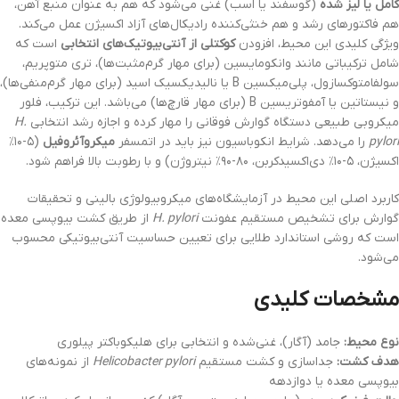
کامل یا لیز شده
(گوسفند یا اسب) غنی می‌شود که هم به عنوان منبع آهن،
هم فاکتورهای رشد و هم خنثی‌کننده رادیکال‌های آزاد اکسیژن عمل می‌کند.
ویژگی کلیدی این محیط، افزودن
کوکتلی از آنتی‌بیوتیک‌های انتخابی
است که
شامل ترکیباتی مانند وانکومایسین (برای مهار گرم‌مثبت‌ها)، تری متوپریم،
سولفامتوکسازول، پلی‌میکسین B یا نالیدیکسیک اسید (برای مهار گرم‌منفی‌ها)،
و نیستاتین یا آمفوتریسین B (برای مهار قارچ‌ها) می‌باشد. این ترکیب، فلور
میکروبی طبیعی دستگاه گوارش فوقانی را مهار کرده و اجازه رشد انتخابی
H.
pylori
را می‌دهد. شرایط انکوباسیون نیز باید در اتمسفر
میکروآئروفیل
(۵-۱۰٪
اکسیژن، ۵-۱۰٪ دی‌اکسیدکربن، ۸۰-۹۰٪ نیتروژن) و با رطوبت بالا فراهم شود.
کاربرد اصلی این محیط در آزمایشگاه‌های میکروبیولوژی بالینی و تحقیقات
گوارش برای تشخیص مستقیم عفونت
H. pylori
از طریق کشت بیوپسی معده
است که روشی استاندارد طلایی برای تعیین حساسیت آنتی‌بیوتیکی محسوب
می‌شود.
مشخصات کلیدی
نوع محیط:
جامد (آگار)، غنی‌شده و انتخابی برای هلیکوباکتر پیلوری
هدف کشت:
جداسازی و کشت مستقیم
Helicobacter pylori
از نمونه‌های
بیوپسی معده یا دوازدهه