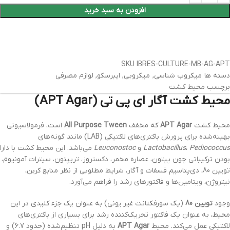
افزودن به سبد خرید
SKU
IBRES-CULTURE-MB-AG-APT
دسته ها
میکروب شناسی
,
میکروبی
,
ایبرسکو
,
لوازم مصرفی
برچسب
محیط کشت
محیط کشت آگار ای پی تی (APT Agar)
محیط کشت
APT Agar
که مخفف
All Purpose Tween
است، فرمولاسیونی
بهینه‌شده برای پرورش باکتری‌های لاکتیکی (LAB) مانند گونه‌های
Pediococcus
،
Lactobacillus
و
Leuconostoc
می‌باشد. این محیط کشت با دارا
بودن ترکیباتی چون پپتون، عصاره مخمر، دکستروز، تریپتون، سیترات آمونیوم،
تویین 80، دی‌پتاسیم فسفات و آگار، شرایط مطلوبی از نظر منابع کربن،
نیتروژن، ویتامین‌ها و فاکتورهای رشد را فراهم می‌آورد.
وجود
تویین 80
(یک سورفکتانت غیر یونی) به عنوان یک جزء کلیدی در این
محیط، به عنوان یک فاکتور تحریک‌کننده رشد برای بسیاری از باکتری‌های
لاکتیکی عمل می‌کند. محیط
APT Agar
به دلیل pH تنظیم‌شده (حدود 6.7) و