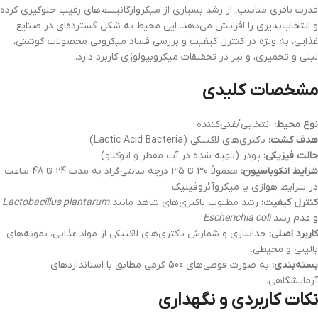
قدرت بافری مناسب، از رشد بسیاری از میکروارگانیسم‌های رقیب جلوگیری کرده
و انتخاب‌پذیری را افزایش می‌دهد. این محیط به شکل گسترده‌ای در صنایع
غذایی، به ویژه در کنترل کیفیت و بررسی فساد میکروبی محصولات گوشتی،
لبنی و تخمیری، و نیز در تحقیقات میکروبیولوژی کاربرد دارد.
مشخصات کلیدی
نوع محیط:
انتخابی/غنی‌کننده
هدف کشت:
باکتری‌های لاکتیکی (Lactic Acid Bacteria)
حالت فیزیکی:
پودر (تهیه شده در آب مقطر و اتوکلاو)
شرایط انکوباسیون:
معمولاً 30 تا 35 درجه سانتی‌گراد به مدت 24 تا 48 ساعت
در شرایط هوازی یا میکروآئروفیلیک
کنترل کیفیت:
رشد مطلوب باکتری‌های شاهد مانند
Lactobacillus plantarum
و عدم رشد
Escherichia coli
.
کاربرد اصلی:
جداسازی و شمارش باکتری‌های لاکتیکی از مواد غذایی، نمونه‌های
بالینی و محیطی.
بسته‌بندی:
به صورت قوطی‌های 500 گرمی مطابق با استانداردهای
آزمایشگاهی.
نکات کاربردی و نگهداری