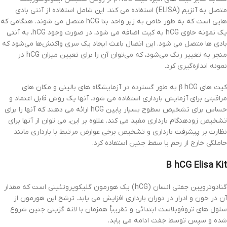
متصل به آنزیم (ELISA) استفاده می کند. این شامل استفاده از آنتی بادی
هایی است که به طور خاص به زیر واحد بتا hCG متصل می شوند. هنگامی که
یک نمونه حاوی hCG به کیت اضافه می شود، در صورت وجود hCG، به آنتی
بادی ها متصل می شود. این اتصال باعث ایجاد یک سری واکنش‌ها می‌شود که
منجر به تغییر رنگ می‌شود، که می‌توان آن را برای تعیین میزان hCG در
نمونه اندازه‌گیری کرد.
کیت های β hCG به طور گسترده در آزمایشگاه های بالینی و مکان های
مراقبتی برای آزمایش بارداری استفاده می شود. آنها یک روش قابل اعتماد و
حساس برای تشخیص سطوح بسیار پایین hCG ارائه می دهند که آنها را برای
تشخیص زودهنگام بارداری مفید می کند. علاوه بر این، می توان از آنها برای
نظارت بر پیشرفت بارداری و تشخیص برخی عوارض مرتبط با بارداری مانند
حاملگی خارج از رحم یا سقط جنین استفاده کرد.
B hCG Elisa Kit
گنادوتروپین جفتی انسان (hCG) یک هورمون گلیکوپروتئینی است که مقدار
آن در خون و ادرار در دوران بارداری افزایش می یابد. ترشح این هورمون از
سلول های تروفوبلاست ابتدائی و تقریبأ همزمان با لانه گزینی جنین شروع
شده و سپس توسط جفت ادامه می یابد.