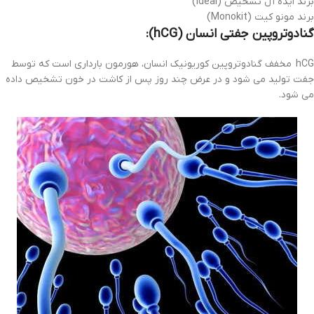
برند ایده آل تشخیص (ideal)
برند مونو کیت (Monokit)
گنادوتروپین جفتی انسان (hCG):
hCG مخفف گنادوتروپین کوریونیک انسان، هورمون بارداری است که توسط
جفت تولید می شود و در عرض چند روز پس از کاشت در خون تشخیص داده
می شود.