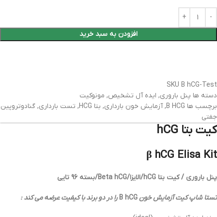
افزودن به سبد خرید
SKU
B hCG-Test
دسته ها
پنل باروری
,
ایده آل تشخیص
,
مونوکیت
برچسب ها
B HCG
,
آزمایش خون بارداری
,
بتا HCG
,
تست بارداری
,
گنادوتروپین
جفتی
کیت بتا hCG
β hCG Elisa Kit
پنل باروری / کیت بتا hCG/الایزا/Beta hCG/بسته 96 تایی
تستا شاپ کیت آزمایش خون
B hCG
را در دو برند با کیفیت عرضه می کند :