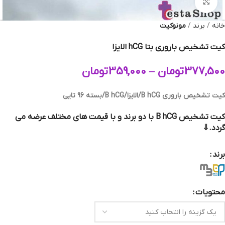
بزرگنمایی تصویر
خانه
برند
مونوکیت
کیت تشخیص باروری بتا hCG الایزا
377,500
تومان
–
359,000
تومان
کیت تشخیص باروری B hCG/الایزا/B hCG/بسته 96 تایی
کیت تشخیص
B hCG
با دو برند و با قیمت های مختلف عرضه می
گردد.⇓
برند
محتویات