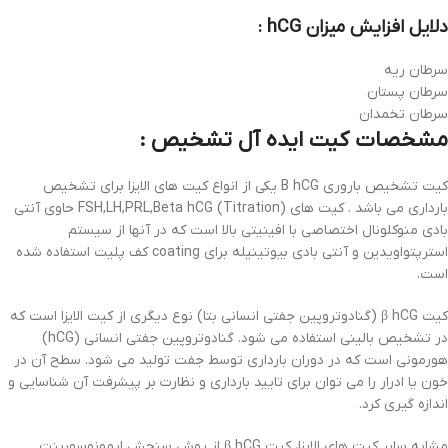
دلایل افزایش میزان hCG :
سرطان ریه
سرطان پستان
سرطان تخمدان
مشخصات کیت ایده آل تشخیص :
کیت تشخیص باروری B hCG یکی از انواع کیت های الایزا برای تشخیص
بارداری می باشد . کیت های FSH,LH,PRL,Beta hCG (Titration) حاوی آنتی
بادی منوکلونال اختصاصی با افینیتی بالا است که در آنها از سیستم
استرپتواویدین و آنتی بادی بیوتینیله برای coating کف پلیت استفاده شده
است.
کیت β hCG (گنادوتروپین جفتی انسانی بتا) نوع دیگری از کیت الایزا است که
در تشخیص بالینی استفاده می شود. گنادوتروپین جفتی انسانی (hCG)
هورمونی است که در دوران بارداری توسط جفت تولید می شود. سطح آن در
خون یا ادرار را می توان برای تایید بارداری و نظارت بر پیشرفت آن شناسایی و
اندازه گیری کرد.
مشابه سایر کیت های الایزا، کیت β hCG از روش سنجش ایمونوسوربنت