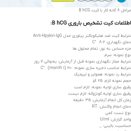
مراحل 8 گانه کار با کیت B hCG
اطلاعات کیت تشخیص باروری B hCG :
شرایط کیت ضد هلیکوباکتر پیلوری مدل Anti-Hpylori-IgG
دمای نگهداری: 2-8 °C
جزء حساس به نور: تمام محلول ها
نوع نمونه: سرم
شرایط مجاز نگهداری نمونه قبل از آزمایش: یخچالی 7 روز
شرایط مناسب ذخیره سازی نمونه: -20 (1 month) °C
شرایط رد نمونه: همولیز و لیپمیک
حجم نمونه لازم: 25 µl
رقیق سازی اولیه نمونه: لازم است
رقیق سازی اولیه کونژوگه: لازم نیست
زمان کل انجام آزمایش: 35 دقیقه
دمای انجام واکنش: RT
نوع تست: کمی
واحد گزارش: U/ml
حساسیت بالینی: _