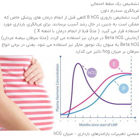
تشخیص یک سقط احتمالی
غربالگری سندرم داون
کیت تشخیص باروری B hCG گاهی قبل از انجام درمان های پزشکی خاص که
ممکن است به جنین در حال رشد آسیب برسانند، برای غربالگری بارداری مورد
استفاده قرار می گیرد. ( مثلاً قبلا از انجام درمان با اشعه X )
آزمایش Beta hCG در مردان نیز استفاده می گردد. (مثلا سرطان بیضه مردان)
Beta hCG به عنوان یک تومور مارکر نیز استفاده می شود. یعنی در برخی انواع
سرطان بر میزان hcg تاثیر می گذارد.
منحنی تغییرات پارامترهای بارداری – میزان hCG