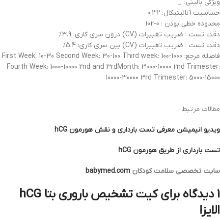
ویژگی بالینی: _
حساسیت آنالیتیکال: 0.32
محدوده خطی بودن : 0-102
دقت تست : ضریب تغییرات (CV) درون سری کاری: 3.9%
دقت تست : ضریب تغییرات (CV) بین سری کاری: 5.4%
فاصله مرجع: First Week: 10-30 Second Week: 30-100 Third week: 100-1000
Fourth Week: 1000-10000 2nd and 3rdMonth: 3000-10000 2nd Trimester:
10000-30000 3rd Trimester: 5000-15000
مقالات مرتبط :
ویدیو انیمیشن معرفی تست بارداری و نقش هورمون hCG
تست بارداری از طریق هورمون hCG
سایت تخصصی سلامت کودکان
babymed.com
1 دیدگاه برای
کیت تشخیص باروری بتا hCG
الایزا