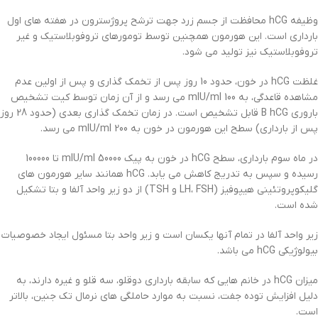
وظیفه hCG محافظت از جسم زرد جهت ترشح پروژسترون در هفته های اول
بارداری است. این هورمون همچنین توسط تومورهای تروفوبلاستیک و غیر
تروفوبلاستیک نیز تولید می شود.
غلظت hCG در خون، حدود 10 روز پس از تخمک گذاری و پس از اولین عدم
مشاهده قاعدگی، به mIU/ml 100 می رسد و از آن زمان توسط کیت تشخیص
باروری B hCG قابل تشخیص است. در زمان تخمک گذاری بعدی (حدود 28 روز
پس از بارداری) سطح این هورمون در خون به mIU/ml 200 می رسد.
در ماه سوم بارداری، سطح hCG در خون به پیک mIU/ml 50000 تا 100000
رسیده و سپس به تدریج کاهش می یابد. hCG همانند سایر هورمون های
گلیکوپروتئینی هیپوفیز (LH، FSH و TSH) از دو زیر واحد آلفا و بتا تشکیل
شده است.
زیر واحد آلفا در تمام آنها یکسان است و زیر واحد بتا مسئول ایجاد خصوصیات
بیولوژیکی hCG می باشد.
میزان hCG در خانم هایی که سابقه بارداری دوقلو، سه قلو و غیره دارند، به
دلیل افزایش توده جفت، نسبت به موارد حاملگی های نرمال تک جنین، بالاتر
است.