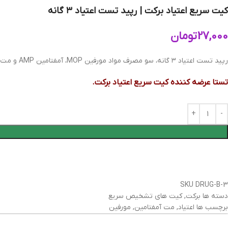
کیت سریع اعتیاد برکت | رپید تست اعتیاد ۳ گانه
27,000
تومان
رپید تست اعتیاد ۳ گانه، سو مصرف مواد مورفین MOP، آمفتامین AMP و مت آمفتامین MET را در ۵ دقیقه مشخص می کند.
تستا عرضه کننده کیت سریع اعتیاد برکت.
SKU
DRUG-‌‌B-3
دسته ها
برکت
,
کیت های تشخیص سریع
برچسب ها
اعتیاد
,
مت آمفتامین
,
مورفین