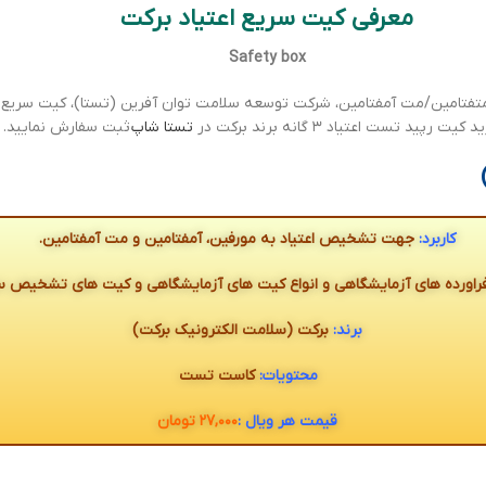
معرفی کیت سریع اعتیاد برکت
Safety box
تفتامین/مت آمفتامین
،
شرکت توسعه سلامت توان آفرین (تستا)، کیت سریع اع
یت رپید تست اعتیاد ۳ گانه برند برکت در
تستا شاپ
ثبت سفارش نمایید.
کاربرد:
جهت تشخیص اعتیاد به مورفین، آمفتامین و مت آمفتامین.
راورده های آزمایشگاهی و انواع کیت های آزمایشگاهی و کیت های تشخیص سر
برند:
برکت (سلامت الکترونیک برکت)
محتویات:
کاست تست
قیمت هر ویال :
۲۷,۰۰۰ تومان