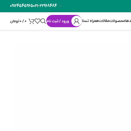
09124545965
021-22968484
دها
محصولات
مقالات
همراه تستا
ورود / ثبت نام
0
/
0
تومان