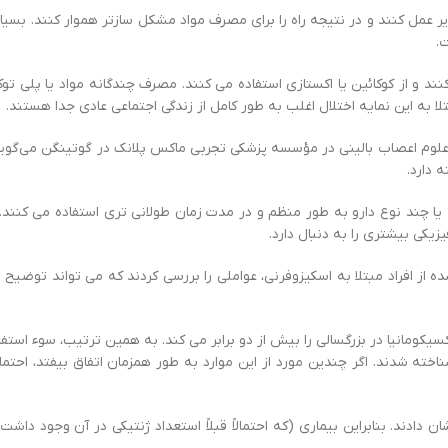
مل کنند و در نتیجه راه را برای مصرف مواد مشکل سازتر هموار کنند. بسیاری
.
ند و از کوکائین یا اکستازی استفاده می کنند. مصرف چندگانه مواد یا پلی 
لا به این نمایه اختلال اغلب به طور کامل از زندگی اجتماعی عادی جدا هستند.
مصرف چگونه به وجود می آید؟ Hannelore Ehrenreich، رئیس علوم اعصاب بالینی در مؤسسه پزشکی تجربی ماکس 
 دارد.
در ایالات متحده از سه یا چند نوع دارو به طور منظم و در مدت زمان طولانی تری استفاده 
زیکی بیشتری را به دنبال دارد.
 افراد مبتلا به اسکیزوفرنی، عواملی را بررسی کردند که می تواند توضیح ده
است که احتمال ابتلا به پلی توکسیکومانیا در بزرگسالی را بیش از دو برابر می کند. به همین
امل محیطی نامطلوب شناخته شدند. اگر چندین مورد از این موارد به طور همزمان اتفاق ب
 نشان دادند. بنابراین بیماری (که احتمالاً قبلاً استعداد ژنتیکی در آن وجود 