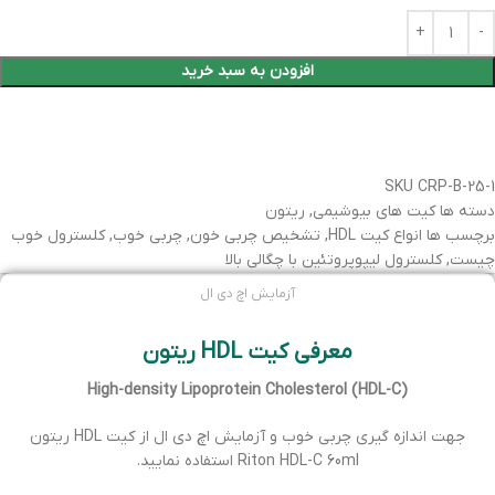
افزودن به سبد خرید
SKU
CRP-B-25-1
دسته ها
کیت های بیوشیمی
,
ریتون
برچسب ها
انواع کیت HDL
,
تشخیص چربی خون
,
چربی خوب
,
کلسترول خوب
چیست
,
کلسترول لیپوپروتئین با چگالی بالا
آزمایش اچ دی ال
معرفی کیت HDL ریتون
High-density Lipoprotein Cholesterol (HDL-C)
جهت اندازه گیری چربی خوب و آزمایش اچ دی ال از کیت HDL ریتون
Riton HDL-C 60ml استفاده نمایید.