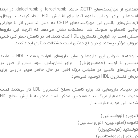
تعدادی از مهارکننده‌های CETP، مانند torcetrapib و dalcetrapib، در ابتدا
امیدها را برای توانایی بالقوه آنها برای افزایش HDL ایجاد کردند. بااین‌حال،
آزمایش‌های بالینی این مهارکننده‌های CETP به دلیل نداشتن اثر یا عوارض
جانبی نامطلوب متوقف شد. تحقیقات نشان می‌دهد که اگرچه این داروها
ممکن است به افزایش کلسترول HDL کمک کنند، اما در کاهش خطر کلی قلبی
عروقی مؤثر نیستند و در واقع ممکن است مشکلات دیگری ایجاد کنند.
باتوجه‌به ناتوانی این داروها و سایر داروهای افزایش‌دهنده HDL – مانند
نیاسین یا لوپید (جمفیبروزیل) – برای نشان‌دادن سود بیش از ضرر در
آزمایش‌های بالینی در مقیاس بزرگ اخیر، در حال حاضر هیچ دارویی برای
درمان کلسترول HDL توصیه نمی‌شود.
در نتیجه، داروهایی که برای کاهش سطح کلسترول LDL کار می‌کنند اغلب
مورداستفاده قرار می‌گیرند و همچنین ممکن است منجر به افزایش سطح HDL
شوند. این موارد عبارت‌اند از:
آلتوپرو (لوواستاتین)
کادوت (آملودیپین- آتورواستاتین)
کولستید (کولستیپول)
کرستور (روزوواستاتین)