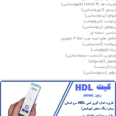
فیبرات ها: Lescol XL (فلوواستاتین)
لیپیتور (آتورواستاتین)
لیوالو (پیتاواستاتین)
پرلوئنت (الیروکوماب)
پراواکول (پراواستاتین)
نیاسین نسخه ای
مکمل های اسید چرب امگا 3 تجویزی.
پروالیت (کلستیرامین)
رپاتا (اولوکوماب)
ویتورین (ازتیمیب-سیمواستاتین)
ولچول (کولسولام)
زتیا (ازتیمیب)
زوکور (سیمواستاتین)