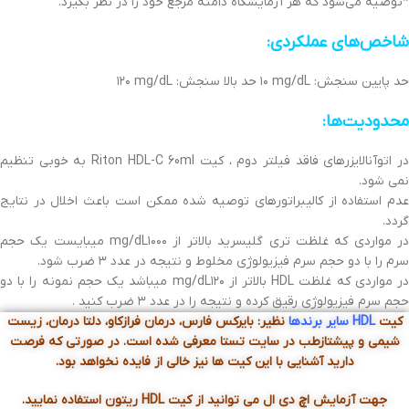
*توصیه‌ می‌شود که‌ هر آزمایشگاه دامنه‌ مرجع‌ خود را در نظر بگیرد.
شاخص‌های عملکردی‌:
حد پایین‌ سنجش‌: mg/dL ١٠ حد بالا سنجش‌: mg/dL ١٢٠
محدودیت‌ها:
در اتوآنالایزرهای‌ فاقد فیلتر دوم ، کیت‌ Riton HDL-C 60ml به‌ خوبی‌ تنظیم
نمی‌ شود.
عدم استفاده از کالیبراتورهای‌ توصیه‌ شده ممکن‌ است‌ باعث‌ اخلال در نتایج‌
گردد.
در مواردی‌ که‌ غلظت‌ تری‌ گلیسرید بالاتر از mg/dL١٠٠٠ میبایست‌ یک‌ حجم‌
سرم را با دو حجم‌ سرم فیزیولوژی‌ مخلوط و نتیجه‌ در عدد ٣ ضرب شود.
در مواردی‌ که‌ غلظت‌ HDL بالاتر از mg/dL١٢٠ میباشد یک‌ حجم‌ نمونه‌ را با دو
حجم‌ سرم فیزیولوژی‌ رقیق‌ کرده و نتیجه‌ را در عدد ٣ ضرب کنید .
کیت
HDL سایر برندها
نظیر: بایرکس فارس، درمان فرازکاو، دلتا درمان، زیست
شیمی و پیشتازطب در سایت تستا معرفی شده است. در صورتی که فرصت
دارید آشنایی با این کیت ها نیز خالی از فایده نخواهد بود.
جهت آزمایش اچ دی ال می توانید از کیت HDL ریتون استفاده نمایید.