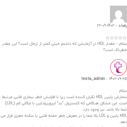
رضا.د
–
1402-09-22
سلام – مقدار HDL در آزمایشی که داشتم خیلی کمتر از نرمال است؟ این چقدر
خطرناک است؟
testa_admin
–
1402-09-25
سلام
شمارش پایین HDL نگران کننده است زیرا با افزایش خطر بیماری قلبی مرتبط
است. این مشکل هنگامی که کلسترول “بد” لیپوپروتئین با چگالی کم (LDL)
شما بالا باشد، نیز وجود دارد.
HDL پایین و LDL بالا شما را در معرض خطر حمله قلبی یا سکته مغزی قرار می
دهد.