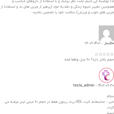
لذا توصیه می کنیم تحت نظر پزشک و با استفاده از داروهای مناسب و
همچنین تغییر شیوه زندگی و تغذیه خود (پرهیز از چربی های بد و استفاده از
چربی های خوب و ورزش) سلامت خود را تضمین نمایید.
خاکسار
–
1402-09-26
حجم بالاتر داره؟ 60 میل واقعا کمه
testa_admin
–
1402-09-30
سلام
خیر – متاسفانه، کیت HDL برند ریتون فقط در حجم ۶۰ میلی لیتر عرضه می
گردد.
تستا