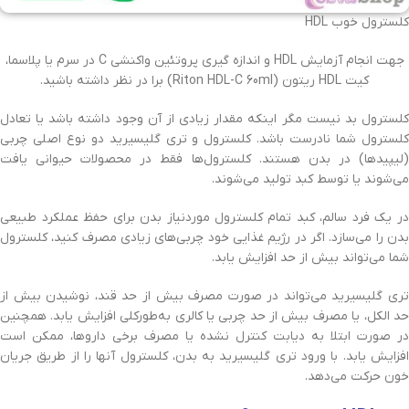
کلسترول خوب HDL
جهت انجام آزمایش HDL و اندازه گیری پروتئین واکنشی C در سرم یا پلاسما،
کیت HDL ریتون (Riton HDL-C 60ml) برا در نظر داشته باشید.
کلسترول بد نیست مگر اینکه مقدار زیادی از آن وجود داشته باشد یا تعادل
کلسترول شما نادرست باشد. کلسترول و تری گلیسیرید دو نوع اصلی چربی
(لیپیدها) در بدن هستند. کلسترول‌ها فقط در محصولات حیوانی یافت
می‌شوند یا توسط کبد تولید می‌شوند.
در یک فرد سالم، کبد تمام کلسترول موردنیاز بدن برای حفظ عملکرد طبیعی
بدن را می‌سازد. اگر در رژیم غذایی خود چربی‌های زیادی مصرف کنید، کلسترول
شما می‌تواند بیش از حد افزایش یابد.
تری گلیسیرید می‌تواند در صورت مصرف بیش از حد قند، نوشیدن بیش از
حد الکل، یا مصرف بیش از حد چربی یا کالری به‌طورکلی افزایش یابد. همچنین
در صورت ابتلا به دیابت کنترل نشده یا مصرف برخی داروها، ممکن است
افزایش یابد. با ورود تری گلیسیرید به بدن، کلسترول آنها را از طریق جریان
خون حرکت می‌دهد.