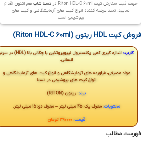
جهت ثبت سفارش کیت Riton HDL-C 60ml در
تستا شاپ
هم اکنون اقدام
نمایید. تستا عرضه کننده انواع کیت های آزمایشگاهی و کیت های
بیوشیمی است.
فروش کیت HDL ریتون (Riton HDL-C 60ml)
کاربرد:
اندازه گیری کمی پکلسترول لیپوپروتئین با چگالی بالا (HDL) در سر
انسانی.
مواد مصرفی، فراورده های آزمایشگاهی و انواع کیت های آزمایشگاهی و
انواع کیت های بیوشیمی در تستا
برند:
ریتون (RITON)
محتویات:
معرف یک: ۴۵ میلی لیتر – معرف دو: ۱۵ میلی لیتر.
قیمت:
۳۹۰۰۰۰ تومان
فهرست مطالب