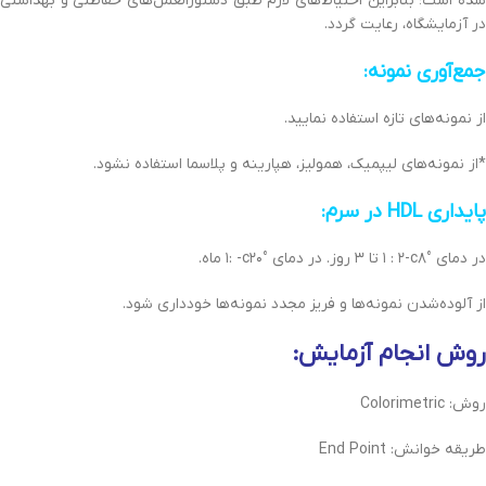
شده است‌؛ بنابراین‌ احتیاط‌های لازم طبق‌ دستورالعمل‌های حفاظتی‌ و بهداشتی‌
در آزمایشگاه، رعایت‌ گردد.
جمع‌آوری نمونه‌:
از نمونه‌های تازه استفاده نمایید.
*از نمونه‌های لیپمیک‌، همولیز، هپارینه‌ و پلاسما استفاده نشود.
پایداری‌ HDL در سرم:
در دمای‌ °c٨-٢ : ١ تا ٣ روز. در دمای‌ °c٢٠- :١ ماه.
از آلوده‌شدن نمونه‌ها و فریز مجدد نمونه‌ها خودداری شود.
روش انجام آزمایش‌:
روش: Colorimetric
طریقه‌ خوانش‌: End Point