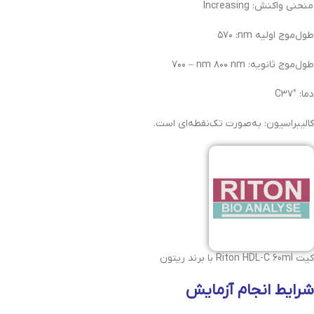
منحنی‌ واکنش‌: Increasing
طول‌موج اولیه‌ nm: ٥٧٠
طول‌موج ثانویه‌: nm ٨٠٠ nm – ٧٠٠
دما: °C٣٧
کالیبراسیون: به‌صورت تک‌نقطه‌ای است.
کیت Riton HDL-C 60ml با برند ریتون
شرایط انجام آزمایش