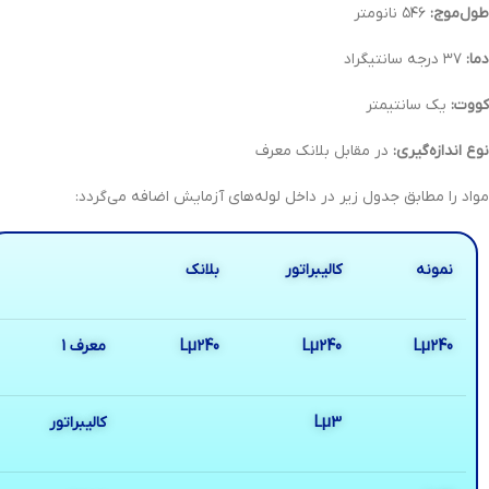
طول‌موج:
۵۴۶ نانومتر
دما:
۳۷ درجه سانتیگراد
کووت:
یک سانتیمتر
نوع اندازه‌گیری:
در مقابل بلانک معرف
مواد را مطابق جدول زیر در داخل لوله‌های آزمایش اضافه می‌گردد:
نمونه
کالیبراتور
بلانک
Lµ240
Lµ240
Lµ240
معرف 1
Lµ3
کالیبراتور