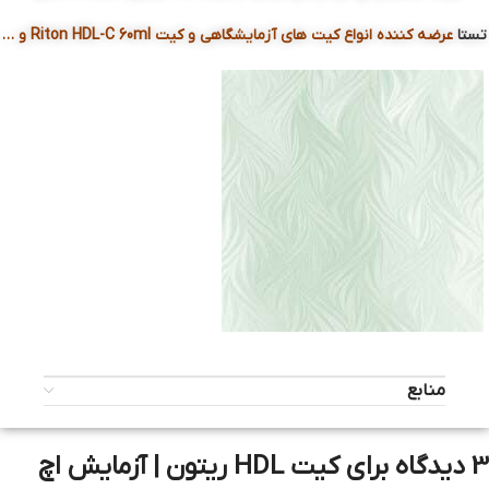
تستا
عرضه کننده انواع کیت های آزمایشگاهی و کیت Riton HDL-C 60ml و …
تغذیه سالم و HDL
منابع
مصرف چربی‌های سالم باعث افزایش «چربی خوب» (HDL)
می‌شوند.
آووکادو، آجیل، زیتون، روغن‌های گیاهی فاقد پالم و ماهی
3 دیدگاه برای
کیت HDL ریتون | آزمایش اچ
منبع چربی سالم هستند.