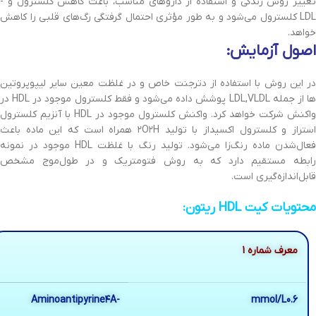
تغییر روش زندگی‌ و استفاده از داروهای‌ مناسب‌، باعث‌ کاهش‌ کلسترول و -
LDL کلسترول می‌شود و به‌ طور مؤثری‌ احتمال گرفتگی‌ رگ‌های قلبی‌ را کاهش‌
خواهد.
اصول آزمایش‌:
در این‌ روش با استفاده از دترجنت‌ خاص و در غلظت‌ معین‌ سایر لیپوپروتین
ها از جمله‌ LDL,VLDL پوشش‌ داده می‌شود و فقط‌ کلسترول موجود در HDL در
واکنش‌ شرکت‌ خواهد کرد. واکنش‌ کلسترول موجود در HDL با آنزیم‌ کلسترول
استراز و کلسترول اکسیداز با تولید ٢O٢H همراه است‌ که‌ این‌ ماده باعث‌
فعال‌شدن ماده رنگ‌زا می‌شود. تولید رنگ‌ با غلظت HDL موجود در نمونه
رابطه‌ مستقیم‌ دارد که‌ به‌ روش فتومتریک‌ و در طول‌موج مشخص‌
قابل‌اندازه‌گیری است.
محتویات کیت HDL ریتون‌:
معرف شماره 1
-Aminoantipyrine٤A
mmol/L0.6