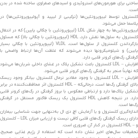
ساختی‌ برای‌ هورمون‌های استروئیدی‌ و اسیدهای صفراوی‌ ساخته‌ شده در بدن
است‌.
کلسترول توسط‌ لیپوپروتئین‌ها (ترکیبی‌ از لیپید و آپولیپوپروتئین‌ها) در
پلاسما حمل‌ می‌شود.
لیپوپروتئین‌ها به‌ چهار شکل‌ LDL (لیپوپروتئین‌ با چگالی‌ پایین‌) که‌ در انتقال
کلسترول به‌ سلول‌ها نقش‌ دارد، HDL (لیپوپروتئین‌ با چگالی‌ بالا) که‌ مسئول
بازگرداندن کلسترول از سلول‌ها است‌، VLDL (لیپوپروتئین‌ با چگالی‌ بسیار
پایین‌) و شیلومیکرونها دیده می‌شوند که‌ غلظت آن‌ها ارتباط واضحی‌ با
گرفتگی‌ رگ‌های کرونر قلبی‌ دارد.
افزایش‌ – LDL کلسترول باعث‌ تشکیل‌ پلاك در غشای‌ داخلی‌ شریان‌ها می‌شود
که‌ نهایتاً منجر به‌ گرفتگی‌ رگ‌های کرونر قلبی‌ می‌شود.
افزایش‌ – LDL کلسترول با وجود مقادیر نرمال کلسترول بیانگر وجود ریسک‌
بالای‌ گرفتگی‌ رگ‌ها است‌، درحالی‌که – HDL کلسترول اثر محافظت‌کننده در برابر
تشکیل‌ پلاک‌ها دارد و ارتباطی‌ معکوس با بروز گرفتگی‌ در رگ‌های کرونر قلبی‌
دارد. در نتیجه‌ کاهش‌ HDL کلسترول یک‌ ریسک‌ فاکتور مستقل‌ در گرفتگی‌
رگ‌ها است‌.
اندازه‌گیری کلسترول و یا آزمایش اچ دی ال به‌تنهایی جهت‌ شناسایی‌ بیماران
دارای‌ ریسک‌ گرفتگی‌ رگ‌های قلبی‌ کافی‌ نیست‌ و ارزیابی‌ میزان LDL – کلسترول
و – HDL کلسترول در کنار آن ضروری‌ است‌.
تحقیقات سال‌های اخیر نشان داده است‌ که‌ استفاده از رژیم‌ غذایی‌ صحیح‌،